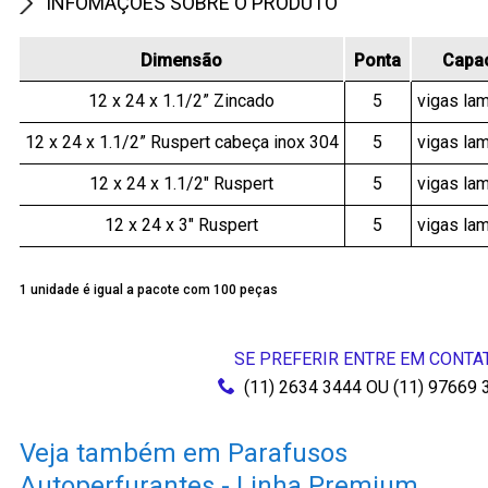
INFOMAÇÕES SOBRE O PRODUTO
Dimensão
Ponta
Capac
12 x 24 x 1.1/2” Zincado
5
vigas la
12 x 24 x 1.1/2” Ruspert cabeça inox 304
5
vigas la
12 x 24 x 1.1/2" Ruspert
5
vigas la
12 x 24 x 3" Ruspert
5
vigas la
1 unidade é igual a pacote com 100 peças
SE PREFERIR ENTRE EM CONTA
(11) 2634 3444
OU
(11) 97669 
Veja também em Parafusos
Autoperfurantes - Linha Premium