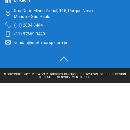
LinkedIn
Rua Cabo Eliseu Pinhal, 115, Parque Novo
Mundo - São Paulo
(11) 2634 3444
(11) 97669 3420
vendas@metalparsp.com.br
© COPYRIGHT 2026 METALPAR. TODOS OS DIREIROS RESERVADOS. DESIGN:
C DESIGN
DIGITAL
| DESENVOLVIMENTO:
NEXO