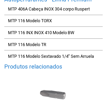
MTP 406A Cabeça INOX 304 corpo Ruspert
MTP 116 Modelo TORX
MTP 116 INX INOX 410 Modelo BW
MTP 116 Modelo TR
MTP 116 Modelo Sextavado 1/4” Sem Arruela
Produtos relacionados
MTP 506 WIG - Asas de Expansão
MTP 116 INX INOX 410 Modelo flangeado
MTP 406B Cabeça Pintada Corpo Ruspert