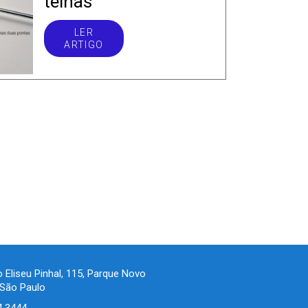
telhas
LER
ARTIGO
 Eliseu Pinhal, 115, Parque Novo
São Paulo