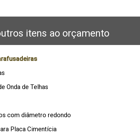
utros itens ao orçamento
arafusadeiras
as
de Onda de Telhas
s
os com diâmetro redondo
para Placa Cimentícia