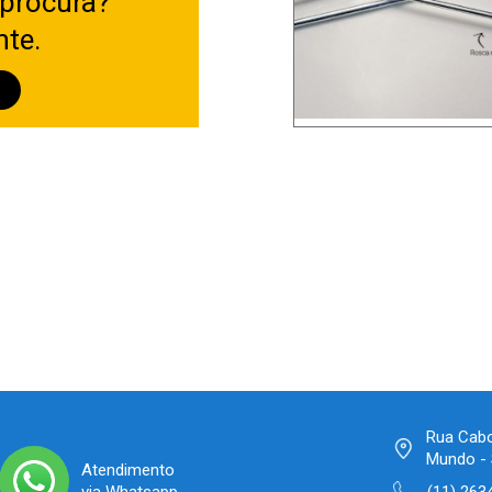
 procura?
nte.
O
Rua Cabo
Mundo - 
Atendimento