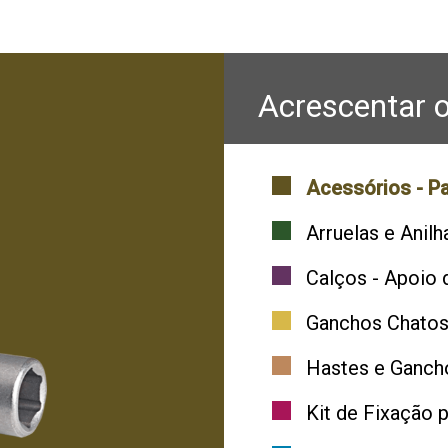
Acrescentar o
Acessórios - P
Arruelas e Anilh
Calços - Apoio 
Ganchos Chato
Hastes e Ganch
Kit de Fixação 