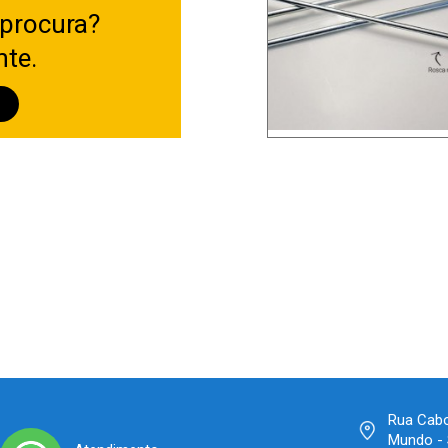
 procura?
nte.
O
Rua Cabo
Mundo - 