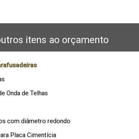
utros itens ao orçamento
arafusadeiras
as
de Onda de Telhas
s
os com diâmetro redondo
para Placa Cimentícia