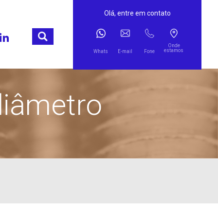
Olá, entre em contato
Onde
estamos
Whats
E-mail
Fone
diâmetro
Atendimento especializado
Pre