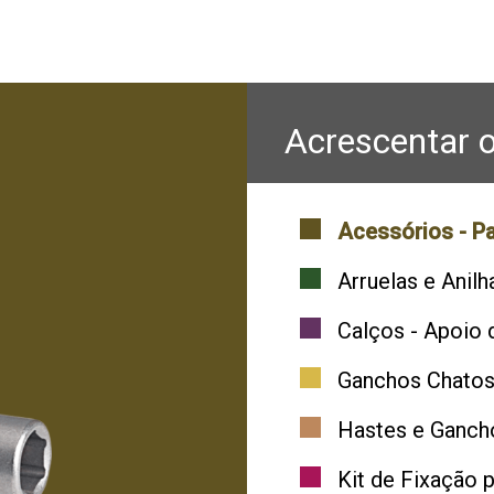
Acrescentar o
Acessórios - P
Arruelas e Anilh
Calços - Apoio 
Ganchos Chato
Hastes e Ganch
Kit de Fixação 